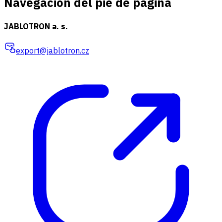
Navegación del pie de página
JABLOTRON a. s.
export@jablotron.cz