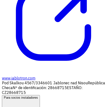
www.jablotron.com
Pod Skalkou 4567/33
46601 Jablonec nad Nisou
República
Checa
Nº de identificación: 28668715
ESTAÑO:
CZ28668715
Para socios instaladores