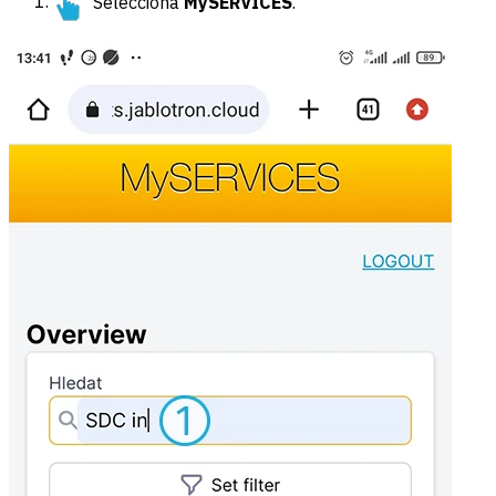
Selecciona
MySERVICES
.