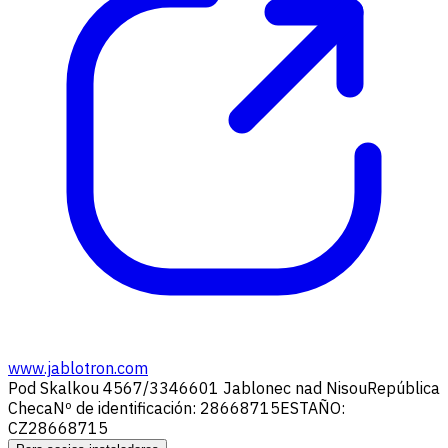
www.jablotron.com
Pod Skalkou 4567/33
46601 Jablonec nad Nisou
República
Checa
Nº de identificación: 28668715
ESTAÑO:
CZ28668715