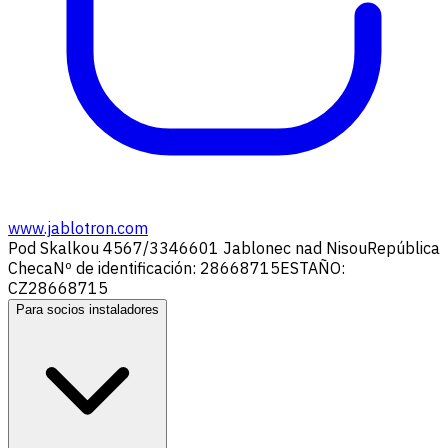
www.jablotron.com
Pod Skalkou 4567/33
46601 Jablonec nad Nisou
República
Checa
Nº de identificación: 28668715
ESTAÑO:
CZ28668715
Para socios instaladores