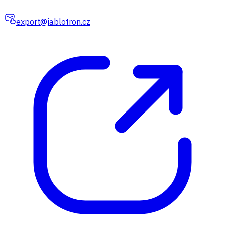
export@jablotron.cz