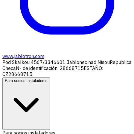
www.jablotron.com
Pod Skalkou 4567/33
46601 Jablonec nad Nisou
República
Checa
Nº de identificación: 28668715
ESTAÑO:
CZ28668715
Para socios instaladores
Para socios instaladores