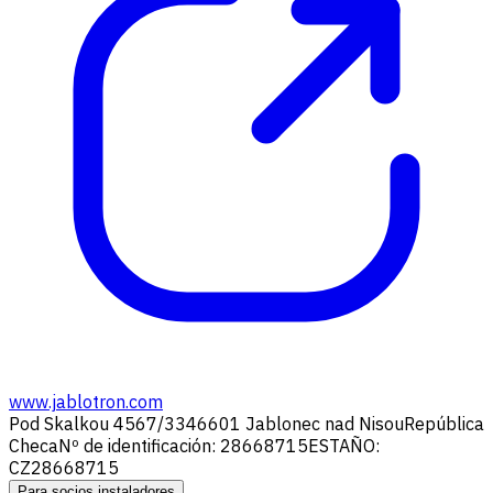
www.jablotron.com
Pod Skalkou 4567/33
46601 Jablonec nad Nisou
República
Checa
Nº de identificación: 28668715
ESTAÑO:
CZ28668715
Para socios instaladores