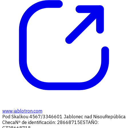
www.jablotron.com
Pod Skalkou 4567/33
46601 Jablonec nad Nisou
República
Checa
Nº de identificación: 28668715
ESTAÑO: