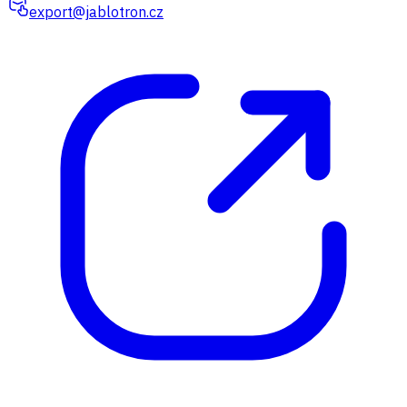
export@jablotron.cz