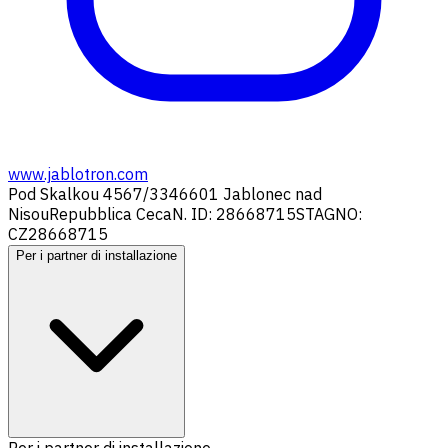
www.jablotron.com
Pod Skalkou 4567/33
46601 Jablonec nad
Nisou
Repubblica Ceca
N. ID: 28668715
STAGNO:
CZ28668715
Per i partner di installazione