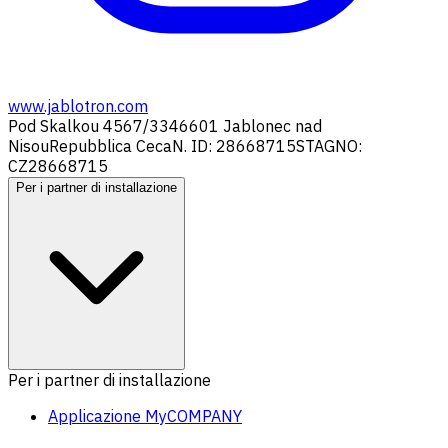
www.jablotron.com
Pod Skalkou 4567/33
46601 Jablonec nad
Nisou
Repubblica Ceca
N. ID: 28668715
STAGNO:
CZ28668715
Per i partner di installazione
Per i partner di installazione
Applicazione MyCOMPANY