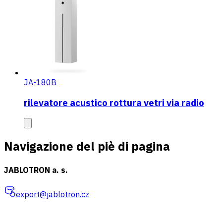
JA-180B
rilevatore acustico rottura vetri via radio
Navigazione del piè di pagina
JABLOTRON a. s.
export@jablotron.cz