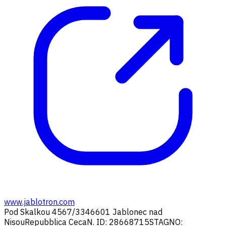
www.jablotron.com
Pod Skalkou 4567/33
46601 Jablonec nad
Nisou
Repubblica Ceca
N. ID: 28668715
STAGNO: