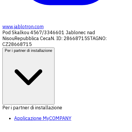
www.jablotron.com
Pod Skalkou 4567/33
46601 Jablonec nad
Nisou
Repubblica Ceca
N. ID: 28668715
STAGNO:
CZ28668715
Per i partner di installazione
Per i partner di installazione
Applicazione MyCOMPANY