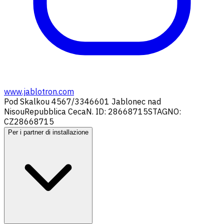
www.jablotron.com
Pod Skalkou 4567/33
46601 Jablonec nad
Nisou
Repubblica Ceca
N. ID: 28668715
STAGNO:
CZ28668715
Per i partner di installazione