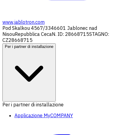
www.jablotron.com
Pod Skalkou 4567/33
46601 Jablonec nad
Nisou
Repubblica Ceca
N. ID: 28668715
STAGNO:
CZ28668715
Per i partner di installazione
Per i partner di installazione
Applicazione MyCOMPANY