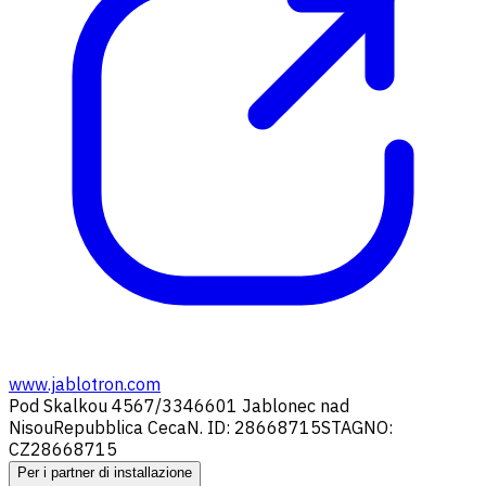
www.jablotron.com
Pod Skalkou 4567/33
46601 Jablonec nad
Nisou
Repubblica Ceca
N. ID: 28668715
STAGNO:
CZ28668715
Per i partner di installazione