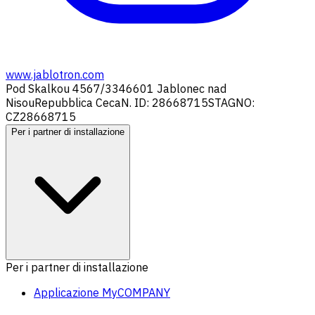
www.jablotron.com
Pod Skalkou 4567/33
46601 Jablonec nad
Nisou
Repubblica Ceca
N. ID: 28668715
STAGNO:
CZ28668715
Per i partner di installazione
Per i partner di installazione
Applicazione MyCOMPANY