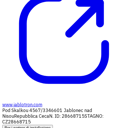
www.jablotron.com
Pod Skalkou 4567/33
46601 Jablonec nad
Nisou
Repubblica Ceca
N. ID: 28668715
STAGNO:
CZ28668715
Per i partner di installazione