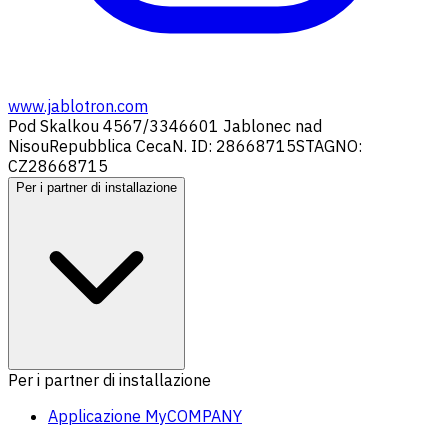
www.jablotron.com
Pod Skalkou 4567/33
46601 Jablonec nad
Nisou
Repubblica Ceca
N. ID: 28668715
STAGNO:
CZ28668715
Per i partner di installazione
Per i partner di installazione
Applicazione MyCOMPANY