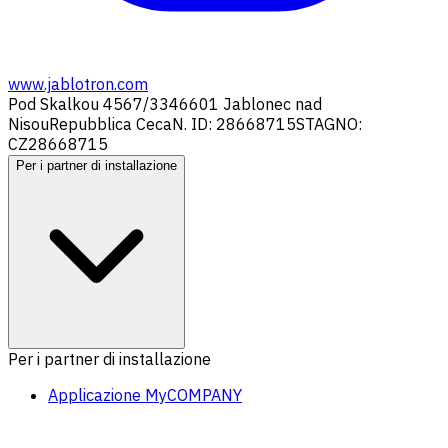
www.jablotron.com
Pod Skalkou 4567/33
46601 Jablonec nad
Nisou
Repubblica Ceca
N. ID: 28668715
STAGNO:
CZ28668715
Per i partner di installazione
Per i partner di installazione
Applicazione MyCOMPANY