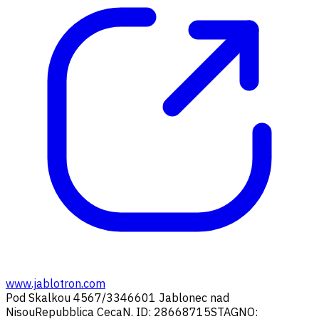
www.jablotron.com
Pod Skalkou 4567/33
46601 Jablonec nad
Nisou
Repubblica Ceca
N. ID: 28668715
STAGNO: