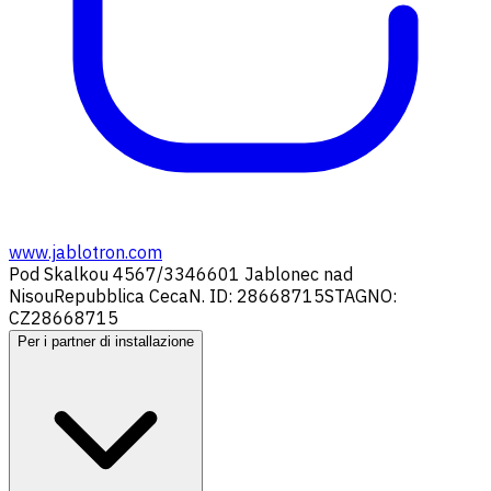
www.jablotron.com
Pod Skalkou 4567/33
46601 Jablonec nad
Nisou
Repubblica Ceca
N. ID: 28668715
STAGNO:
CZ28668715
Per i partner di installazione