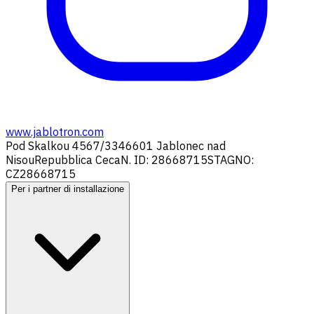
www.jablotron.com
Pod Skalkou 4567/33
46601 Jablonec nad
Nisou
Repubblica Ceca
N. ID: 28668715
STAGNO:
CZ28668715
Per i partner di installazione