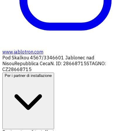
www.jablotron.com
Pod Skalkou 4567/33
46601 Jablonec nad
Nisou
Repubblica Ceca
N. ID: 28668715
STAGNO:
CZ28668715
Per i partner di installazione