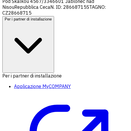
Pod Skalkou 4567/33
46601 Jablonec nad
Nisou
Repubblica Ceca
N. ID: 28668715
STAGNO:
CZ28668715
Per i partner di installazione
Per i partner di installazione
Applicazione MyCOMPANY