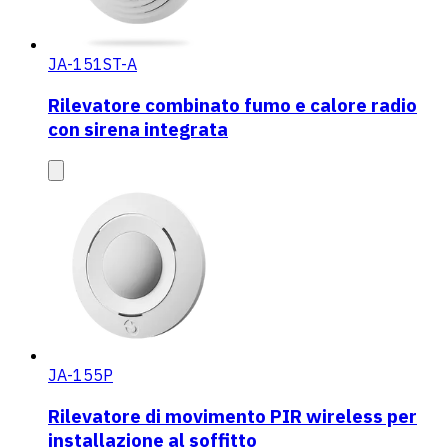
JA-151ST-A
Rilevatore combinato fumo e calore radio
con sirena integrata
JA-155P
Rilevatore di movimento PIR wireless per
installazione al soffitto