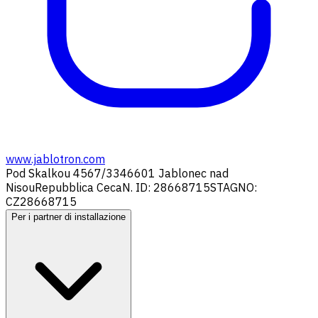
www.jablotron.com
Pod Skalkou 4567/33
46601 Jablonec nad
Nisou
Repubblica Ceca
N. ID: 28668715
STAGNO:
CZ28668715
Per i partner di installazione