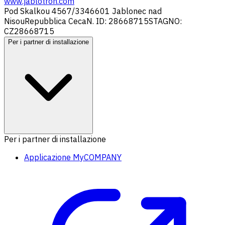
www.jablotron.com
Pod Skalkou 4567/33
46601 Jablonec nad
Nisou
Repubblica Ceca
N. ID: 28668715
STAGNO:
CZ28668715
Per i partner di installazione
Per i partner di installazione
Applicazione MyCOMPANY