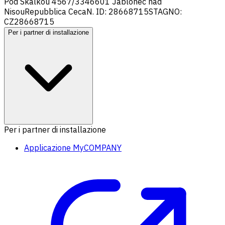
Pod Skalkou 4567/33
46601 Jablonec nad
Nisou
Repubblica Ceca
N. ID: 28668715
STAGNO:
CZ28668715
Per i partner di installazione
Per i partner di installazione
Applicazione MyCOMPANY