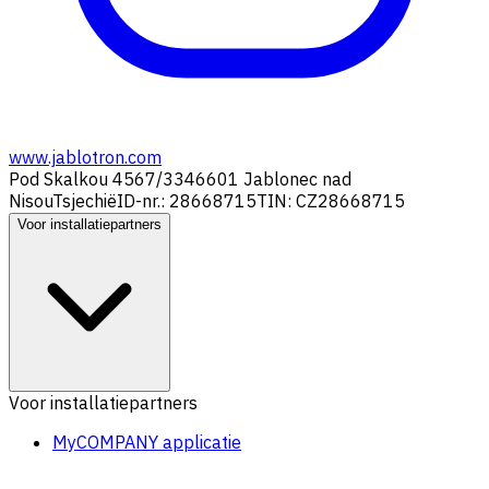
www.jablotron.com
Pod Skalkou 4567/33
46601 Jablonec nad
Nisou
Tsjechië
ID-nr.: 28668715
TIN: CZ28668715
Voor installatiepartners
Voor installatiepartners
MyCOMPANY applicatie