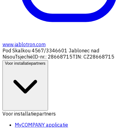
www.jablotron.com
Pod Skalkou 4567/33
46601 Jablonec nad
Nisou
Tsjechië
ID-nr.: 28668715
TIN: CZ28668715
Voor installatiepartners
Voor installatiepartners
MyCOMPANY applicatie