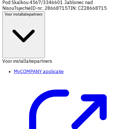
Pod Skalkou 4567/33
46601 Jablonec nad
Nisou
Tsjechië
ID-nr.: 28668715
TIN: CZ28668715
Voor installatiepartners
Voor installatiepartners
MyCOMPANY applicatie