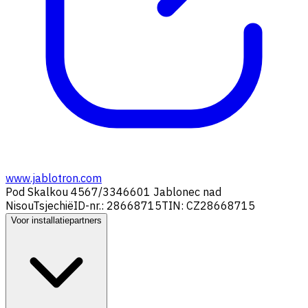
www.jablotron.com
Pod Skalkou 4567/33
46601 Jablonec nad
Nisou
Tsjechië
ID-nr.: 28668715
TIN: CZ28668715
Voor installatiepartners