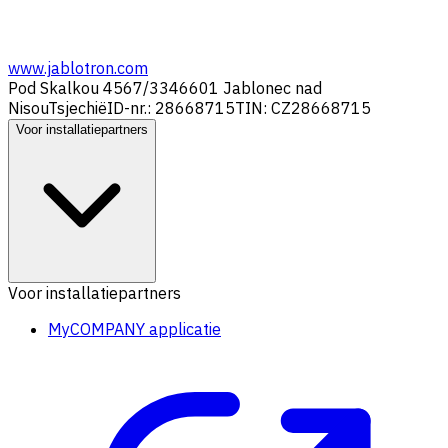
www.jablotron.com
Pod Skalkou 4567/33
46601 Jablonec nad
Nisou
Tsjechië
ID-nr.: 28668715
TIN: CZ28668715
Voor installatiepartners
Voor installatiepartners
MyCOMPANY applicatie