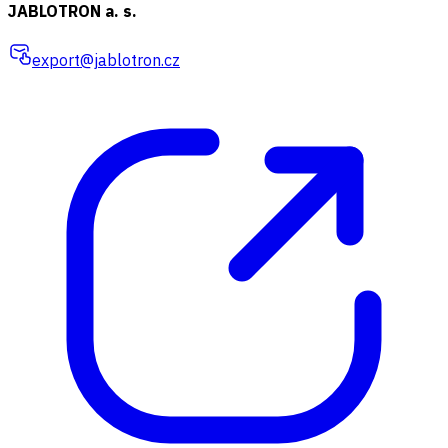
JABLOTRON a. s.
export@jablotron.cz