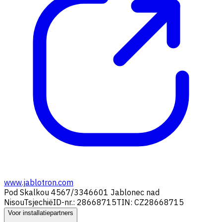
www.jablotron.com
Pod Skalkou 4567/33
46601 Jablonec nad
Nisou
Tsjechië
ID-nr.: 28668715
TIN: CZ28668715
Voor installatiepartners