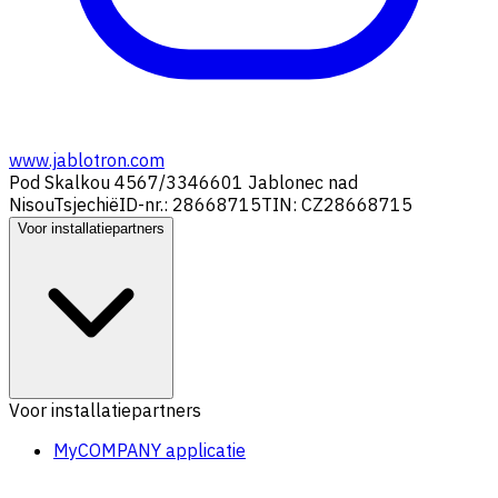
www.jablotron.com
Pod Skalkou 4567/33
46601 Jablonec nad
Nisou
Tsjechië
ID-nr.: 28668715
TIN: CZ28668715
Voor installatiepartners
Voor installatiepartners
MyCOMPANY applicatie