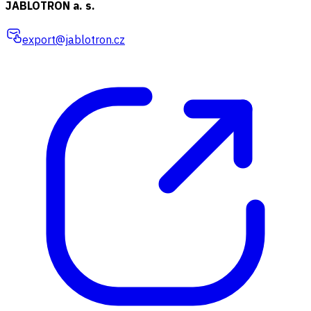
JABLOTRON a. s.
export@jablotron.cz