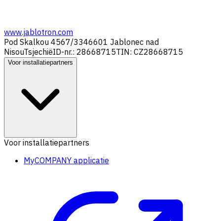
www.jablotron.com
Pod Skalkou 4567/33
46601 Jablonec nad
Nisou
Tsjechië
ID-nr.: 28668715
TIN: CZ28668715
Voor installatiepartners
Voor installatiepartners
MyCOMPANY applicatie