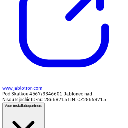
www.jablotron.com
Pod Skalkou 4567/33
46601 Jablonec nad
Nisou
Tsjechië
ID-nr.: 28668715
TIN: CZ28668715
Voor installatiepartners