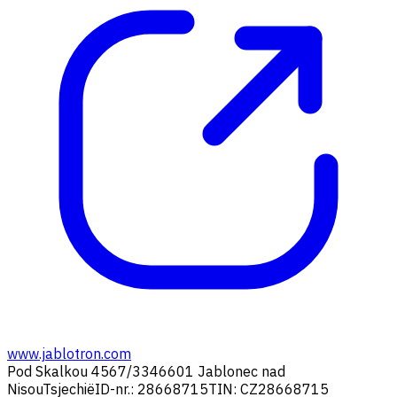
www.jablotron.com
Pod Skalkou 4567/33
46601 Jablonec nad
Nisou
Tsjechië
ID-nr.: 28668715
TIN: CZ28668715