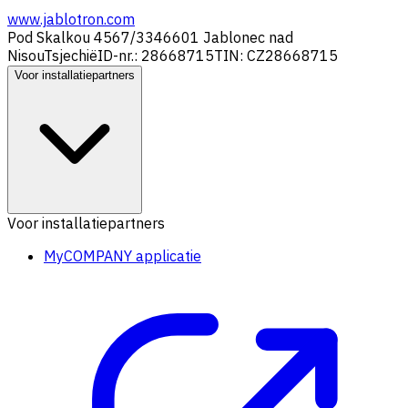
www.jablotron.com
Pod Skalkou 4567/33
46601 Jablonec nad
Nisou
Tsjechië
ID-nr.: 28668715
TIN: CZ28668715
Voor installatiepartners
Voor installatiepartners
MyCOMPANY applicatie