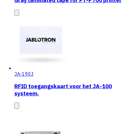
Gray laminated tape for PT-P700 printer
JA-190J
RFID toegangskaart voor het JA-100
systeem.