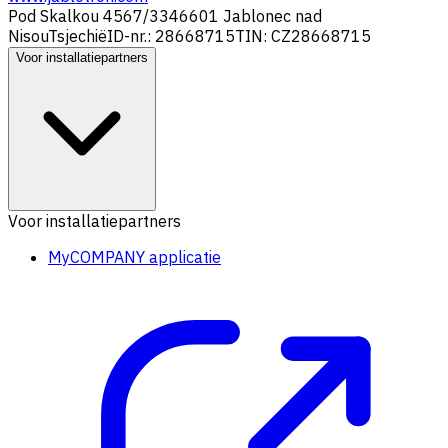
Pod Skalkou 4567/33
46601 Jablonec nad
Nisou
Tsjechië
ID-nr.: 28668715
TIN: CZ28668715
Voor installatiepartners
Voor installatiepartners
MyCOMPANY applicatie