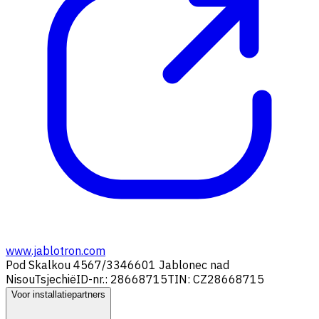
www.jablotron.com
Pod Skalkou 4567/33
46601 Jablonec nad
Nisou
Tsjechië
ID-nr.: 28668715
TIN: CZ28668715
Voor installatiepartners