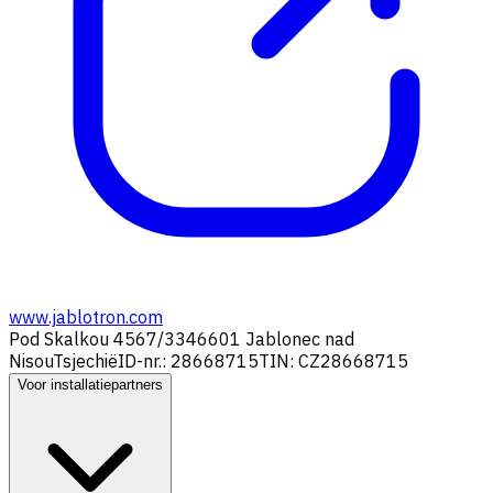
www.jablotron.com
Pod Skalkou 4567/33
46601 Jablonec nad
Nisou
Tsjechië
ID-nr.: 28668715
TIN: CZ28668715
Voor installatiepartners