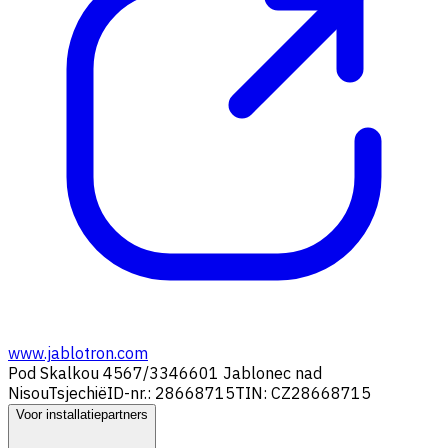
www.jablotron.com
Pod Skalkou 4567/33
46601 Jablonec nad
Nisou
Tsjechië
ID-nr.: 28668715
TIN: CZ28668715
Voor installatiepartners