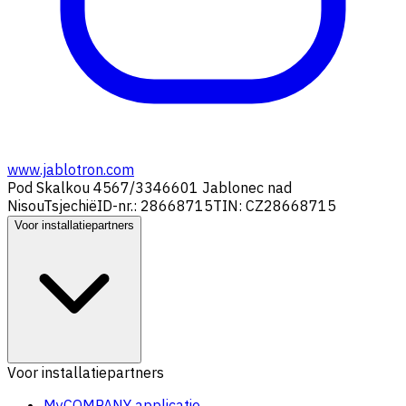
www.jablotron.com
Pod Skalkou 4567/33
46601 Jablonec nad
Nisou
Tsjechië
ID-nr.: 28668715
TIN: CZ28668715
Voor installatiepartners
Voor installatiepartners
MyCOMPANY applicatie