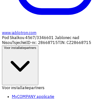
www.jablotron.com
Pod Skalkou 4567/33
46601 Jablonec nad
Nisou
Tsjechië
ID-nr.: 28668715
TIN: CZ28668715
Voor installatiepartners
Voor installatiepartners
MyCOMPANY applicatie