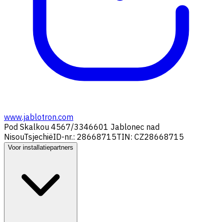
www.jablotron.com
Pod Skalkou 4567/33
46601 Jablonec nad
Nisou
Tsjechië
ID-nr.: 28668715
TIN: CZ28668715
Voor installatiepartners