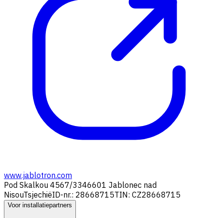
www.jablotron.com
Pod Skalkou 4567/33
46601 Jablonec nad
Nisou
Tsjechië
ID-nr.: 28668715
TIN: CZ28668715
Voor installatiepartners