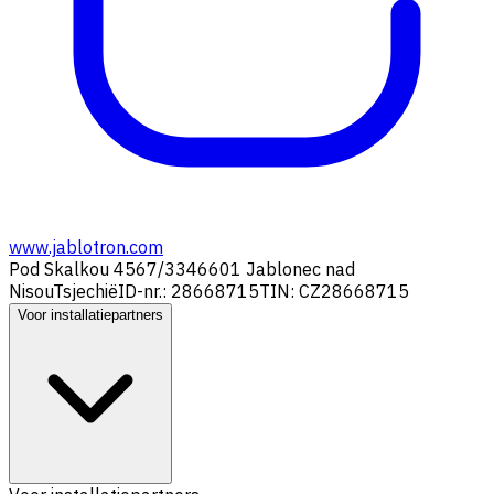
www.jablotron.com
Pod Skalkou 4567/33
46601 Jablonec nad
Nisou
Tsjechië
ID-nr.: 28668715
TIN: CZ28668715
Voor installatiepartners