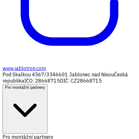
www.jablotron.com
Pod Skalkou 4567/33
46601 Jablonec nad Nisou
Česká
republika
IČO: 28668715
DIČ: CZ28668715
Pro montážní partnery
Pro montážní partnery