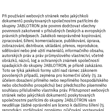
Při používání webových stránek nebo jakýchkoli
dokumentů poskytovaných společnostmi patřícími do
skupiny JABLOTRON jste povinni dodržovat všechny
povinnosti zakotvené v příslušných českých a evropských
právních předpisech. Jakékoli neoprávněné kopírování,
zpracování, šíření, komercializace, publikování, úprava,
zobrazování, distribuce, ukládání, přenos, reprodukce,
sdělování nebo jiné užití materiálů, informačního obsahu,
autorských práv a práv průmyslového vlastnictví, včetně
obrázků, názvů, log a ochranných známek společností
spadajících do skupiny JABLOTRON, je přísně zakázáno.
Toto se týká jakékoli formy užití nad rámec zákonem
povolených případů, zejména pro komerční účely (tj. za
účelem dosažení přímého nebo nepřímého hospodářského
nebo obchodního prospěchu) bez předchozího písemného
souhlasu příslušného vlastníka práv. Přístupnost webových
stránek nebo jakýchkoli dokumentů poskytovaných
společnostmi patřícími do skupiny JABLOTRON vám
neuděluje žádné oprávnění ani licenci k dalšímu šíření (tj.
reprodukci, rozšiřování, pronájmu, půjčování, vystavování